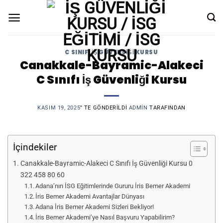
Skip
to
content
C SINIFI İŞ GÜVENLIĞI KURSU
Canakkale-Bayramic-Alakeci
C Sınıfı İş Güvenliği Kursu
KASIM 19, 2025
’' TE GÖNDERILDI
ADMIN
TARAFINDAN
İçindekiler
Canakkale-Bayramic-Alakeci C Sınıfı İş Güvenliği Kursu 0
322 458 80 60
Adana’nın İSG Eğitimlerinde Gururu İris Bemer Akademi
İris Bemer Akademi Avantajlar Dünyası
Adana İris Bemer Akademi Sizleri Bekliyor!
İris Bemer Akademi’ye Nasıl Başvuru Yapabilirim?